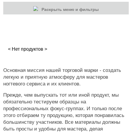
Раскрыть меню и фильтры
КАТЕГОРИИ
Гель-лаки
Для наращивания
< Нет продуктов >
Маникюр/педикюр
Дизайн ногтей
Основная миссия нашей торговой марки - создать
легкую и приятную атмосферу для мастеров
Втирка-спрей
ногтевого сервиса и их клиентов.
Блестки/Песок/Мороженое и др
Прежде, чем выпускать тот или иной продукт, мы
Втирка, хлопья Юки
обязательно тестируем образцы на
профессиональных фокус-группах. И только после
Слюда, пралине
этого отбираем ту продукцию, которая понравилась
большинству участников. Все материалы должны
Стразы, жемчуг, пикси
быть просты и удобны для мастера, делая