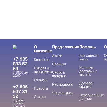
О
Предложения
Помощь
О
магазине
Акции
Как сделать
О
+7 985
заказ
п
Контакты
883 53
Новинки
Условия
59
Скидки и
доставки и
программы
Скоро в
с 10:00 до
оплаты
19:00
продаже
Отзывы
Договор-
Распродажа
+7 905
оферта
Новости
507 31
Соцконтракт
Персональные
32
Статьи
данные
Единая
служба
сервиса