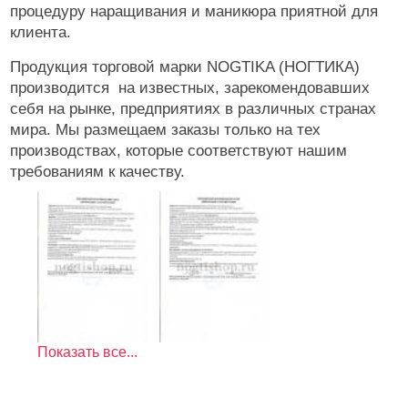
Инструменты
процедуру наращивания и маникюра приятной для
клиента.
Лаки для ногтей
Продукция торговой марки NOGTIKA (НОГТИКА)
Пилки, блоки
производится на известных, зарекомендовавших
Уход
себя на рынке, предприятиях в различных странах
мира. Мы размещаем заказы только на тех
Косметика
производствах, которые соответствуют нашим
требованиям к качеству.
Оборудование
Расходные
Показать все...