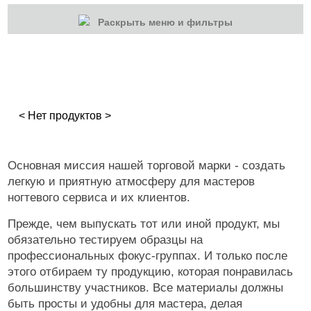
Раскрыть меню и фильтры
КАТЕГОРИИ
Гель-лаки
Для наращивания
< Нет продуктов >
Маникюр/педикюр
Дизайн ногтей
Основная миссия нашей торговой марки - создать
легкую и приятную атмосферу для мастеров
Втирка-спрей
ногтевого сервиса и их клиентов.
Блестки/Песок/Мороженое и др
Прежде, чем выпускать тот или иной продукт, мы
Втирка, хлопья Юки
обязательно тестируем образцы на
профессиональных фокус-группах. И только после
Слюда, пралине
этого отбираем ту продукцию, которая понравилась
большинству участников. Все материалы должны
Стразы, жемчуг, пикси
быть просты и удобны для мастера, делая