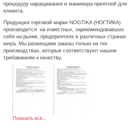
Инструменты
процедуру наращивания и маникюра приятной для
клиента.
Лаки для ногтей
Продукция торговой марки NOGTIKA (НОГТИКА)
Пилки, блоки
производится на известных, зарекомендовавших
Уход
себя на рынке, предприятиях в различных странах
мира. Мы размещаем заказы только на тех
Косметика
производствах, которые соответствуют нашим
требованиям к качеству.
Оборудование
Расходные
Показать все...