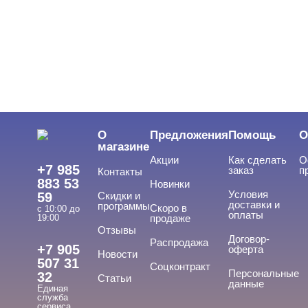
О
Предложения
Помощь
О
магазине
Акции
Как сделать
О
+7 985
заказ
п
Контакты
883 53
Новинки
Условия
59
Скидки и
доставки и
программы
Скоро в
с 10:00 до
оплаты
19:00
продаже
Отзывы
Договор-
Распродажа
+7 905
оферта
Новости
507 31
Соцконтракт
Персональные
32
Статьи
данные
Единая
служба
сервиса