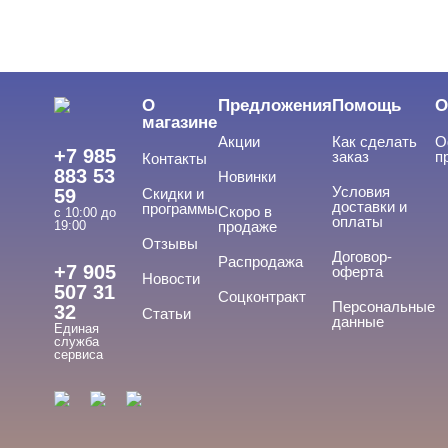
О
Предложения
Помощь
О
магазине
Акции
Как сделать
О
+7 985
заказ
п
Контакты
883 53
Новинки
Условия
59
Скидки и
доставки и
программы
Скоро в
с 10:00 до
оплаты
19:00
продаже
Отзывы
Договор-
Распродажа
+7 905
оферта
Новости
507 31
Соцконтракт
Персональные
32
Статьи
данные
Единая
служба
сервиса