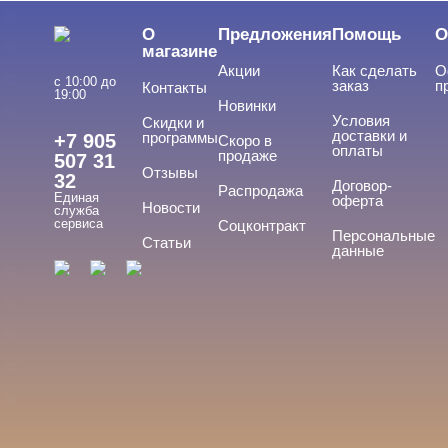
LED/UV-гели
О
Предложения
Помощь
О
Акригель
магазине
Акции
Как сделать
О
Уф-Гель
с 10:00 до
заказ
п
Контакты
19:00
Новинки
Биогель
Условия
Скидки и
доставки и
программы
+7 905
Скоро в
Показать все
оплаты
продаже
507 31
Отзывы
32
ТИПЫ ГЕЛЕЙ
Договор-
Cвернуть
Распродажа
Единая
оферта
Новости
служба
сервиса
Соцконтракт
Персональные
Статьи
данные
3д
4-d гели
База
Вельвет
Для френча
Показать все