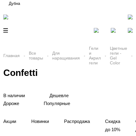
Дубна
Гели
Цветные
Все
Для
и
гели -
Главная
товары
наращивания
Акрил
Gel
гели
Color
Confetti
В наличии
Дешевле
Дороже
Популярные
Акции
Новинки
Распродажа
Скидка
до 10%