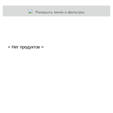
Раскрыть меню и фильтры
КАТЕГОРИИ
Cбросить
Акции
Новинки
< Нет продуктов >
Скоро в продаже
Распродажа
Наборы
Акрилы
Гель-краски
Гели и Акрил гели
База