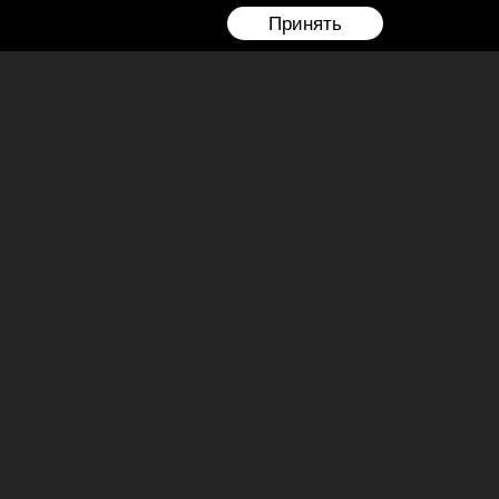
Принять
И получай свежие обновления по акциям и
скидкам компании
Ваш email адрес
Нажимая на кнопку Подписаться вы даете согласие
на обработку своих персональных данных
Подписаться