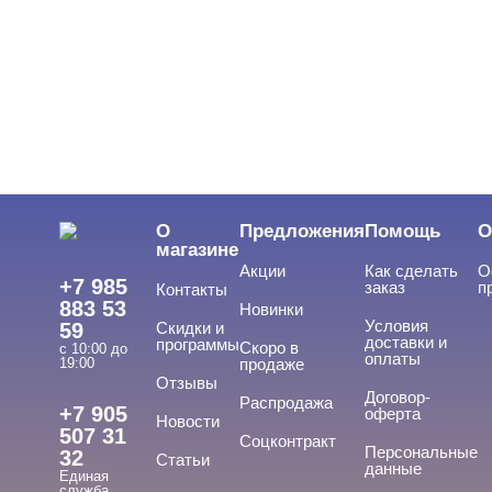
Стемпинг - дизайн ногтей
Стразы, жемчуг, пикси
Сухоцветы
Шестигранники/Крупные блестки
Краски для дизайна
ФИМО - резиновые аппликации, штанги
О
Предложения
Помощь
О
магазине
Инструменты
Акции
Как сделать
О
+7 985
заказ
п
Контакты
Лаки для ногтей
883 53
Новинки
Условия
59
Скидки и
Пилки, блоки
доставки и
программы
Скоро в
с 10:00 до
оплаты
19:00
продаже
Подология
Отзывы
Договор-
Распродажа
+7 905
оферта
Новости
Уход
507 31
Соцконтракт
Персональные
32
Статьи
Фрезы, боры, колпачки
данные
Единая
служба