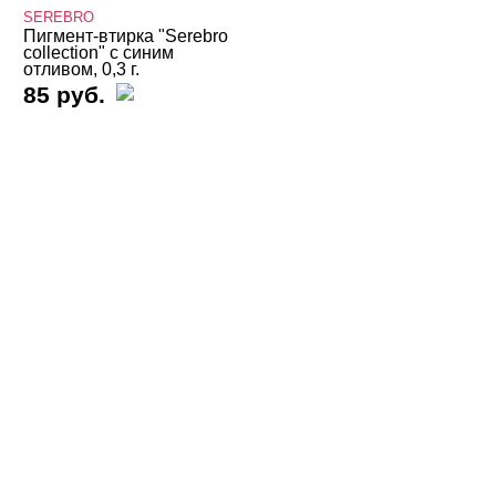
SEREBRO
Втирка SEREBRO
Пигмент-втирка "Serebro
Втирка TNL
collection" с синим
отливом, 0,3 г.
Втирка Trend Nails
85 руб.
Втирка Zoo Nail
Декор "Осколки стекла" и "Северное сияние"
Декор "Радужная крошка", мармелад, крумбсы
Декор для роскошного дизайна ногтей
Кабашоны для выкраски
Камифубуки NEW
Камни, пластиковые украшения, цветы
Карандаш-маркер
Кашемир
Клей (гель) для фольги, страз, слайдеров