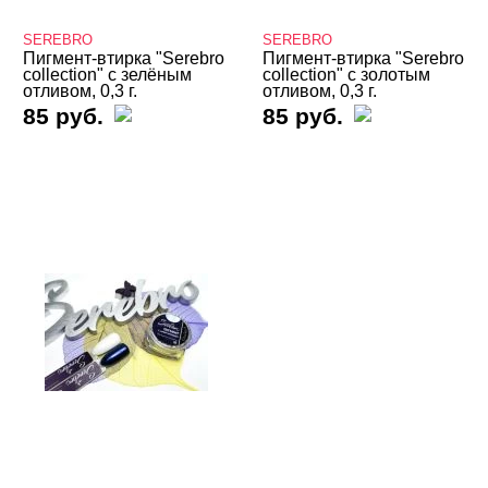
3D дизайн
SEREBRO
SEREBRO
Valentine's Day
Пигмент-втирка "Serebro
Пигмент-втирка "Serebro
collection" с зелёным
collection" с золотым
Аэрография
отливом, 0,3 г.
отливом, 0,3 г.
85 руб.
85 руб.
Блестки светоотражающие
Блестки/Песок/Мороженое и др
Втирка, хлопья Юки
Втирка Artex
Втирка Bloom
Втирка Dance Legend
Втирка E.MI
Втирка Global Fashion
Втирка IBDI Хлопья Юки
Втирка Iris'k Professional
Втирка MONAMI
Втирка Nogtika