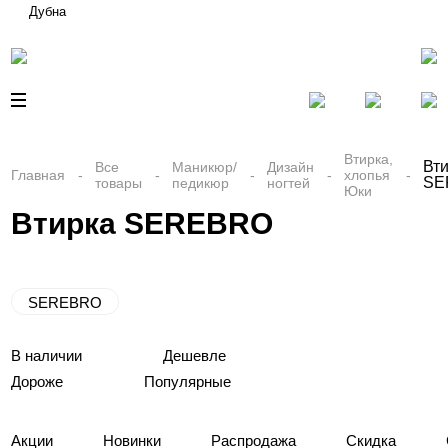
Дубна
Втирка,
Вт
Все
Маникюр/
Дизайн
Главная
хлопья
SE
товары
педикюр
ногтей
Юки
Втирка SEREBRO
SEREBRO
В наличии
Дешевле
Дороже
Популярные
Акции
Новинки
Распродажа
Скидка