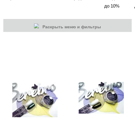
до 10%
Раскрыть меню и фильтры
КАТЕГОРИИ
Cбросить
Акции
Новинки
Скоро в продаже
Распродажа
Дизайн ногтей
Втирка-спрей
Жидкая втирка
Ручки маркер для дизайна