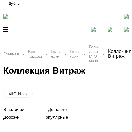
Дубна
Гель-
Коллекция
Все
Гель-
Гель-
лаки
Главная
Витраж
товары
лаки
лаки
MIO
Nails
Коллекция Витраж
MIO Nails
В наличии
Дешевле
Дороже
Популярные