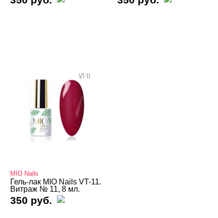
Коллекция Огненная кошка
Коллекция Платина
Коллекция Сочный бум
Коллекция Так гламурно
Коллекция Хамелеон
Коллекция Шелли
Гель-лаки Nogtika
Гель-лаки REVOL
Гель-лаки SOTA
Гель-лаки Опция
MIO Nails
Гель-лак MIO Nails VT-11.
Витраж № 11, 8 мл.
350 руб.
БРЕНДЫ
Cвернуть