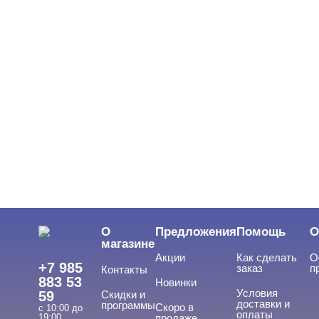
MIO Nails
ЦВЕТ
Свернуть
ЦЕНА
Cвернуть
О
Предложения
Помощь
О
магазине
Акции
Как сделать
О
+7 985
заказ
п
Контакты
883 53
Новинки
Условия
59
Скидки и
доставки и
программы
Скоро в
с 10:00 до
оплаты
19:00
продаже