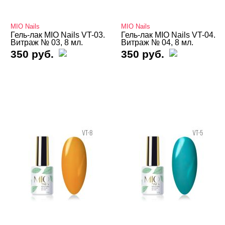
Базы
MIO Nails
MIO Nails
Базы камуфлирующие
Гель-лак MIO Nails VT-03.
Гель-лак MIO Nails VT-04.
Витраж № 03, 8 мл.
Витраж № 04, 8 мл.
350 руб.
350 руб.
Базы Неоновые
Базы с Поталью
Базы Светоотражающие
Базы Цветные
Витражные
Кошачий глаз MIO Nails
Кошачий глаз NOGTIKA
Кошачий глаз Магниты
Светоотражающие Nogtika
Твердые кремовые гель-лаки