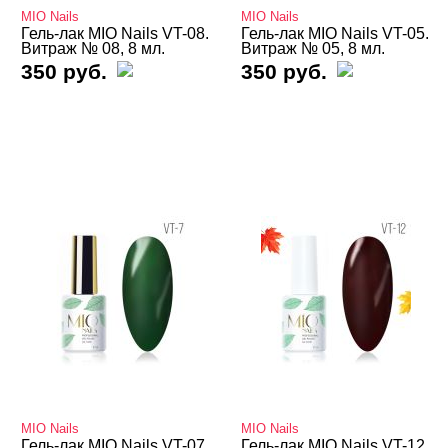
MIO Nails
MIO Nails
Термо THERMO
Гель-лак MIO Nails VT-08.
Гель-лак MIO Nails VT-05.
Витраж № 08, 8 мл.
Витраж № 05, 8 мл.
350 руб.
350 руб.
ТОП Кошачий глаз
Топы
Хамелеон
Гель-лаки Bloom
Гель-лаки FOXY
Гель-лаки GLOBAL FASHION
Гель-лаки Holy Molly
Гель-лаки MIO Nails
Белая и прозрачная кошечки
Воздушная кошка Air Cats
MIO Nails
MIO Nails
Классические
Гель-лак MIO Nails VT-07.
Гель-лак MIO Nails VT-12.