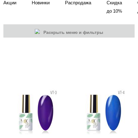
Акции
Новинки
Распродажа
Скидка
до 10%
Раскрыть меню и фильтры
КАТЕГОРИИ
Cбросить
Акции
Новинки
Скоро в продаже
Распродажа
Гель-лаки
Акварельные "По-мокрому"
База камуфлирующая MIO Nails
База камуфлирующая Nogtika