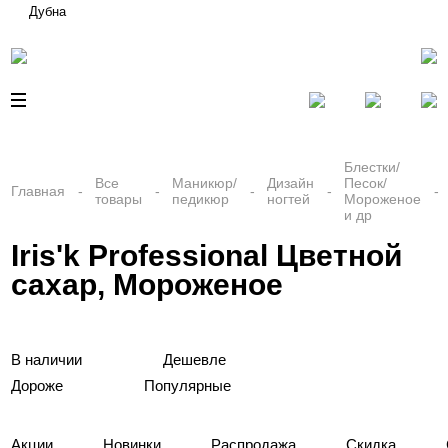
Дубна
Блестки/
Все
Маникюр/
Дизайн
Песок/
Главная
товары
педикюр
ногтей
Мороженое
и др
Iris'k Professional Цветной
сахар, Мороженое
В наличии
Дешевле
Дороже
Популярные
Акции
Новинки
Распродажа
Скидка