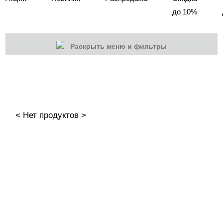
до 10%
Раскрыть меню и фильтры
КАТЕГОРИИ
Cбросить
Акции
Новинки
< Нет продуктов >
Скоро в продаже
Распродажа
Дизайн ногтей
Втирка-спрей
Жидкая втирка
Ручки маркер для дизайна