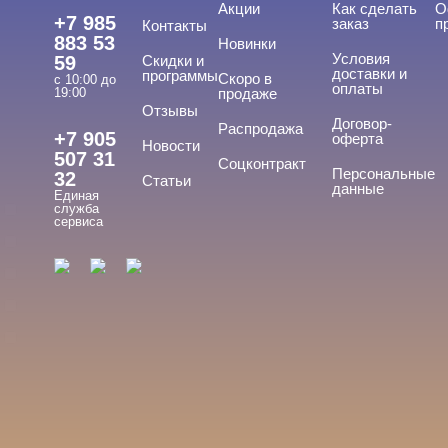
Акции
Как сделать
О
Уход
+7 985
заказ
п
Контакты
883 53
Новинки
Фрезы, боры, колпачки
Условия
59
Скидки и
доставки и
программы
Скоро в
с 10:00 до
оплаты
19:00
продаже
Отзывы
БРЕНДЫ
Договор-
Cвернуть
Распродажа
+7 905
оферта
Новости
507 31
Соцконтракт
Персональные
32
Статьи
данные
Единая
ADRICOCO
служба
сервиса
ARAVIA
ARTEX
BEAUTIX
BENOVY
Показать все
ЦЕНА
Cвернуть