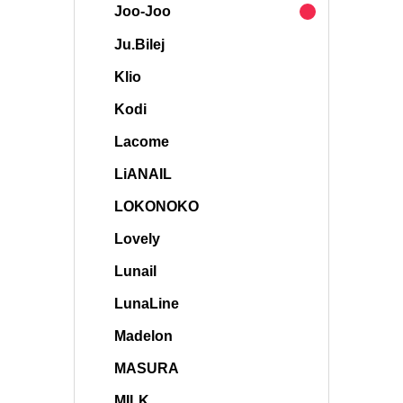
Joo-Joo
Ju.Bilej
Klio
Kodi
Lacome
LiANAIL
LOKONOKO
Lovely
Lunail
LunaLine
Madelon
MASURA
MILK