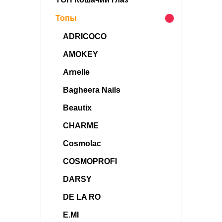
Топы
ADRICOCO
AMOKEY
Arnelle
Bagheera Nails
Beautix
CHARME
Cosmolac
COSMOPROFI
DARSY
DE LA RO
E.MI