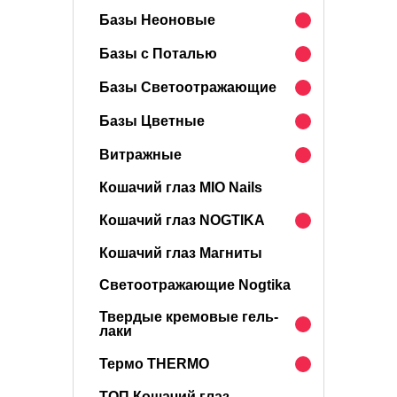
Базы Неоновые
Базы с Поталью
Базы Светоотражающие
Базы Цветные
Витражные
Кошачий глаз MIO Nails
Кошачий глаз NOGTIKA
Кошачий глаз Магниты
Светоотражающие Nogtika
Твердые кремовые гель-
лаки
Термо THERMO
ТОП Кошачий глаз