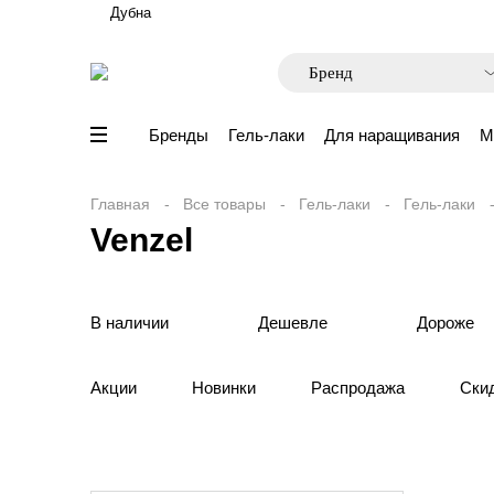
Дубна
Бренды
Гель-лаки
Для наращивания
М
Главная
Все товары
Гель-лаки
Гель-лаки
Venzel
В наличии
Дешевле
Дороже
Акции
Новинки
Распродажа
Ски