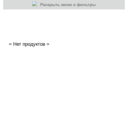
Раскрыть меню и фильтры
КАТЕГОРИИ
Cбросить
Акции
Новинки
< Нет продуктов >
Скоро в продаже
Распродажа
Гель-лаки
Акварельные "По-мокрому"
База камуфлирующая MIO Nails
База камуфлирующая Nogtika
Базы
Базы камуфлирующие