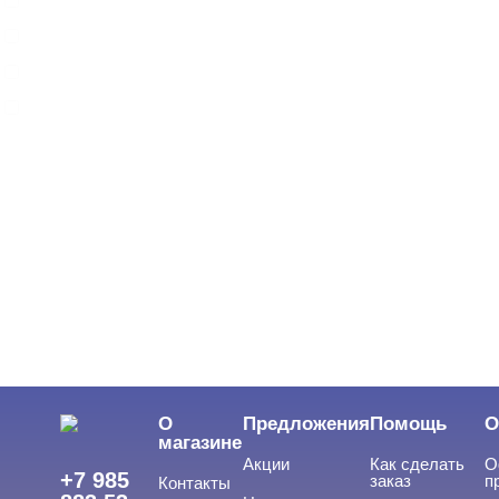
ARTEX
BEAUTIX
BENOVY
Показать все
ЦВЕТ
Свернуть
ЦЕНА
Cвернуть
О
Предложения
Помощь
О
магазине
Акции
Как сделать
О
+7 985
заказ
п
Контакты