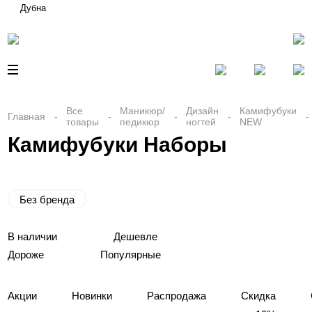
Дубна
Все
Маникюр/
Дизайн
Камифубуки
Главная
товары
педикюр
ногтей
NEW
Камифубуки Наборы
Без бренда
В наличии
Дешевле
Дороже
Популярные
Акции
Новинки
Распродажа
Скидка