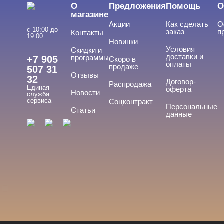
О
Предложения
Помощь
О
магазине
Инструменты
Акции
Как сделать
О
с 10:00 до
заказ
п
Контакты
Лаки для ногтей
19:00
Новинки
Условия
Скидки и
Пилки, блоки
доставки и
программы
+7 905
Скоро в
оплаты
продаже
507 31
Подология
Отзывы
32
Договор-
Распродажа
Единая
оферта
Новости
Уход
служба
сервиса
Соцконтракт
Персональные
Статьи
Фрезы, боры, колпачки
данные
БРЕНДЫ
Cвернуть
Без бренда
ЦЕНА
Cвернуть