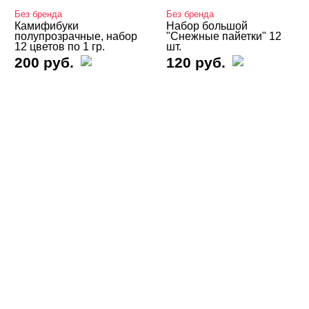
Без бренда
Без бренда
Valentine's Day
Камифибуки
Набор большой
полупрозрачные, набор
"Снежные пайетки" 12
Аэрография
12 цветов по 1 гр.
шт.
200 руб.
120 руб.
Блестки светоотражающие
Блестки/Песок/Мороженое и др
Втирка, хлопья Юки
Декор "Осколки стекла" и "Северное сияние"
Декор "Радужная крошка", мармелад, крумбсы
Декор для роскошного дизайна ногтей
Кабашоны для выкраски
Камифубуки NEW
Камифубуки Iris'k Professional
Камифубуки Patrisa Nail