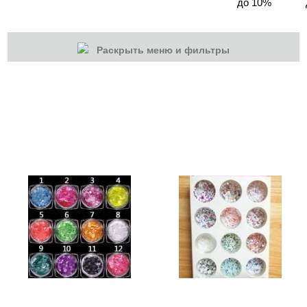
до 10%
Раскрыть меню и фильтры
КАТЕГОРИИ
Cбросить
Акции
Новинки
Скоро в продаже
Распродажа
Дизайн ногтей
Втирка-спрей
Жидкая втирка
Ручки маркер для дизайна
3D дизайн