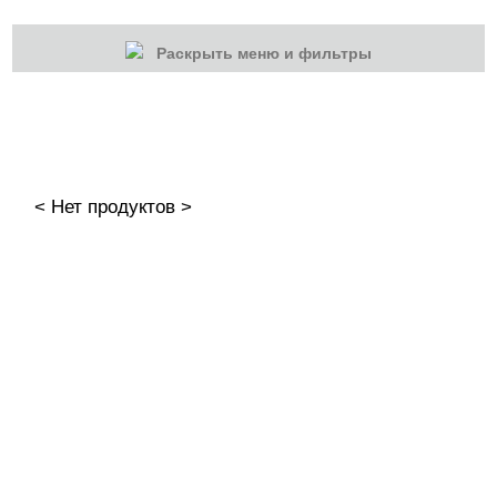
Раскрыть меню и фильтры
КАТЕГОРИИ
Cбросить
Акции
Новинки
< Нет продуктов >
Скоро в продаже
Распродажа
Наборы
Акрилы
Гель-краски
Гели и Акрил гели
База