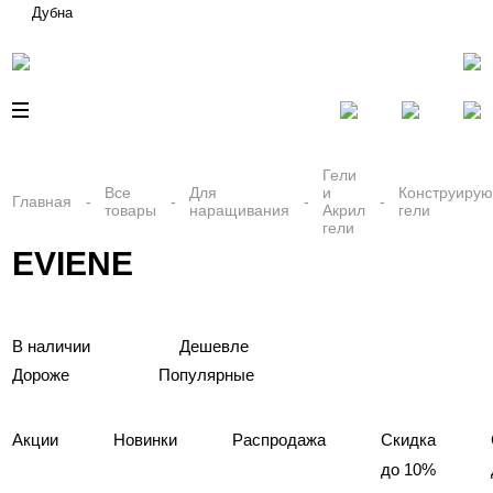
Дубна
Гели
Все
Для
и
Конструиру
Главная
товары
наращивания
Акрил
гели
гели
EVIENE
В наличии
Дешевле
Дороже
Популярные
Акции
Новинки
Распродажа
Скидка
до 10%