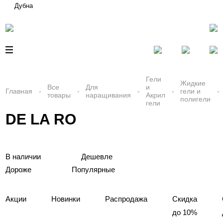
Дубна
Гели
Жидкие
Все
Для
и
Главная
гели и
товары
наращивания
Акрил
полигели
гели
DE LA RO
В наличии
Дешевле
Дороже
Популярные
Акции
Новинки
Распродажа
Скидка
до 10%