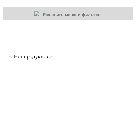
Раскрыть меню и фильтры
КАТЕГОРИИ
Cбросить
Акции
Новинки
< Нет продуктов >
Скоро в продаже
Распродажа
Наборы
Акрилы
Гель-краски
Гели и Акрил гели
База