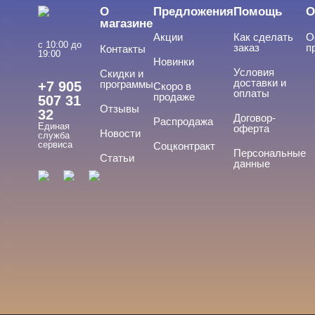
О
Предложения
Помощь
О
Акригель
магазине
Акции
Как сделать
О
Уф-Гель
с 10:00 до
заказ
п
Контакты
19:00
Новинки
Биогель
Условия
Скидки и
доставки и
программы
+7 905
Скоро в
Показать все
оплаты
продаже
507 31
Отзывы
32
ТИПЫ ГЕЛЕЙ
Договор-
Cвернуть
Распродажа
Единая
оферта
Новости
служба
сервиса
Соцконтракт
Персональные
Статьи
данные
3д
4-d гели
База
Вельвет
Для френча
Показать все