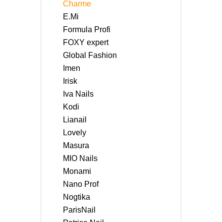
Charme
E.Mi
Formula Profi
FOXY expert
Global Fashion
Imen
Irisk
Iva Nails
Kodi
Lianail
Lovely
Masura
MIO Nails
Monami
Nano Prof
Nogtika
ParisNail