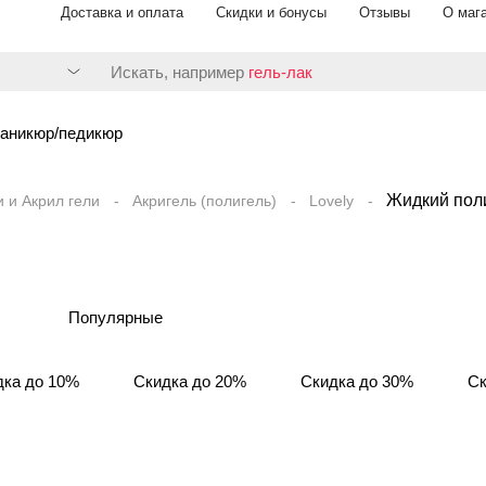
Доставка и оплата
Скидки и бонусы
Отзывы
О маг
Искать, например
гель-лак
аникюр/педикюр
Жидкий пол
и и Акрил гели
Акригель (полигель)
Lovely
Популярные
дка до 10%
Скидка до 20%
Скидка до 30%
Ск