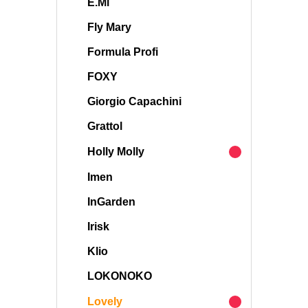
E.Mi
Fly Mary
Formula Profi
FOXY
Giorgio Capachini
Grattol
Holly Molly
Imen
InGarden
Irisk
Klio
LOKONOKO
Lovely