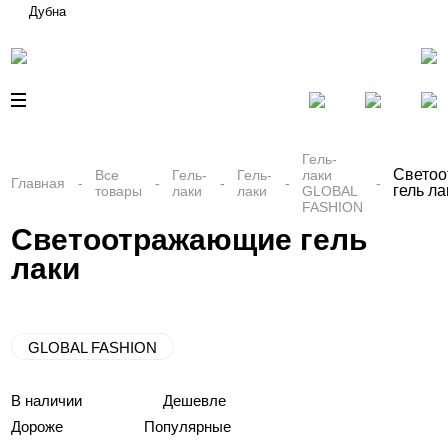
Дубна
Гель-
Свето
Все
Гель-
Гель-
лаки
Главная
гель ла
товары
лаки
лаки
GLOBAL
FASHION
Светоотражающие гель
лаки
GLOBAL FASHION
В наличии
Дешевле
Дороже
Популярные