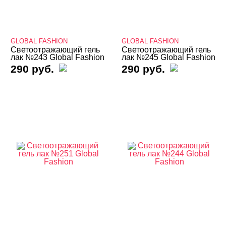
База камуфлирующая Nogtika
Базы
GLOBAL FASHION
GLOBAL FASHION
Базы камуфлирующие
Светоотражающий гель
Светоотражающий гель
лак №243 Global Fashion
лак №245 Global Fashion
290 руб.
290 руб.
Базы Неоновые
Базы с Поталью
Базы Светоотражающие
Базы Цветные
Витражные
Кошачий глаз MIO Nails
Кошачий глаз NOGTIKA
Кошачий глаз Магниты
Светоотражающие Nogtika