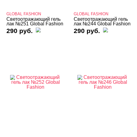
Твердые кремовые гель-лаки
GLOBAL FASHION
GLOBAL FASHION
Термо THERMO
Светоотражающий гель
Светоотражающий гель
лак №251 Global Fashion
лак №244 Global Fashion
290 руб.
290 руб.
ТОП Кошачий глаз
Топы
Хамелеон
Гель-лаки Bloom
Гель-лаки FOXY
Гель-лаки GLOBAL FASHION
Гель-лаки классические
Гель-лаки с эффектом кошачьего глаза
Диско Юки
Светоотражающие гель лаки
Гель-лаки Holy Molly