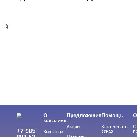
База жесткая
База жидкая
База камуфлирующая
Rj
Показать все
О
Предложения
Помощь
О
магазине
Акции
Как сделать
О
+7 985
заказ
п
Контакты