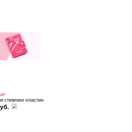
AMP
ля стемпинг-пластин
уб.