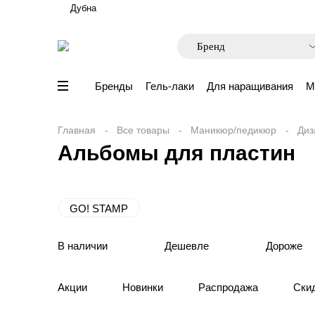
Дубна
Бренды
Гель-лаки
Для наращивания
М
Главная
Все товары
Маникюр/педикюр
Диз
Альбомы для пластин
GO! STAMP
В наличии
Дешевле
Дороже
Акции
Новинки
Распродажа
Ски