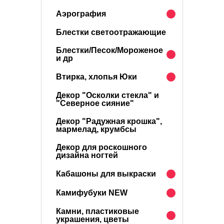
Аэрография
Блестки светоотражающие
Блестки/Песок/Мороженое
и др
Втирка, хлопья Юки
Декор "Осколки стекла" и
"Северное сияние"
Декор "Радужная крошка",
мармелад, крумбсы
Декор для роскошного
дизайна ногтей
Кабашоны для выкраски
Камифубуки NEW
Камни, пластиковые
украшения, цветы