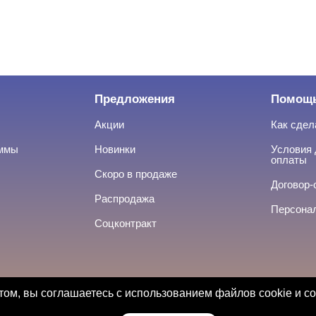
Предложения
Помощ
Акции
Как сдел
аммы
Новинки
Условия 
оплаты
Скоро в продаже
Договор-
Распродажа
Персона
Соцконтракт
ом, вы соглашаетесь с использованием файлов cookie и с