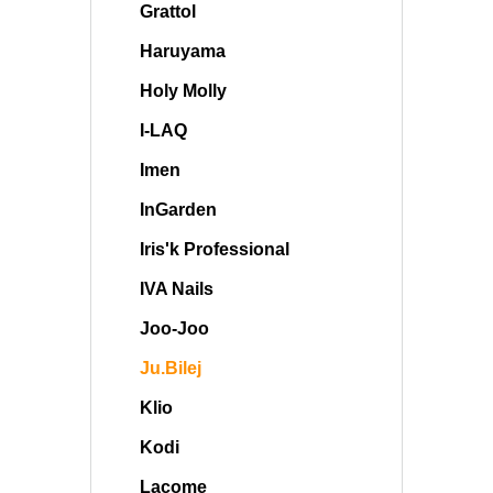
Grattol
Haruyama
Holy Molly
I-LAQ
Imen
InGarden
Iris'k Professional
IVA Nails
Joo-Joo
Ju.Bilej
Klio
Kodi
Lacome