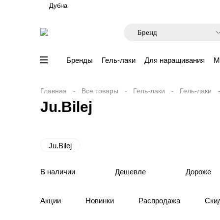
Дубна
Бренды
Гель-лаки
Для наращивания
М
Главная
Все товары
Гель-лаки
Гель-лаки
Ju.Bilej
Ju.Bilej
В наличии
Дешевле
Дороже
Акции
Новинки
Распродажа
Ски