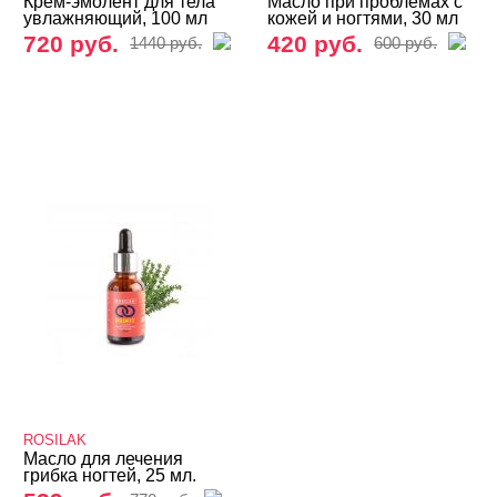
Крем-эмолент для тела
Масло при проблемах с
увлажняющий, 100 мл
кожей и ногтями, 30 мл
Nogturne
720 руб.
420 руб.
1440 руб.
600 руб.
Rio Profi
ROSILAC
Severina
SMART
SOTA
Swanky Stamping
Nano Professional
Runail
Кератолитики
Фрезы, боры, колпачки
БРЕНДЫ
Cвернуть
ROSILAK
Масло для лечения
грибка ногтей, 25 мл.