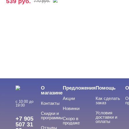
539 руб.
770 руб.
ROSILAK
ЦЕНА
Cвернуть
ПРИМЕНЕНИЕ
Cвернуть
О
Предложения
Помощь
О
магазине
Для ногтей
Акции
Как сделать
О
с 10:00 до
заказ
п
Контакты
Для рук
19:00
Новинки
Для ног
Условия
Скидки и
доставки и
программы
+7 905
Скоро в
оплаты
продаже
507 31
Отзывы