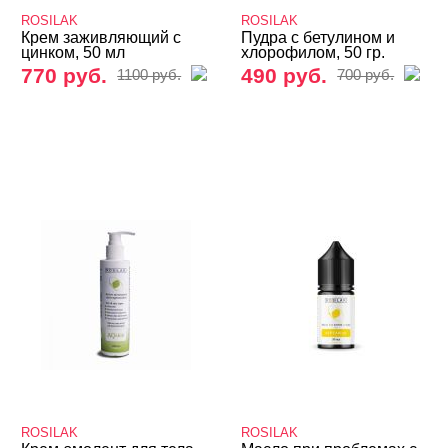
Подология
ROSILAK
ROSILAK
Крем заживляющий с
Пудра с бетулином и
Уход
цинком, 50 мл
хлорофилом, 50 гр.
770 руб.
490 руб.
Наборы для лечения ногтей
1100 руб.
700 руб.
Средства для кутикулы
Восстановление и уход
E.Mi
FENNEL
Formula Profi
GRATTOL
InGarden
INKI
Iris'k Professional
Iva Nails
Kalyon
MASURA
ROSILAK
ROSILAK
NOGTIKA