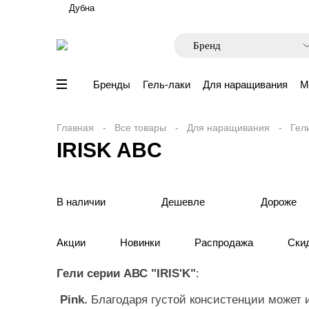
Дубна
Бренды
Гель-лаки
Для наращивания
М
Главная
Все товары
Для наращивания
Гел
IRISK ABC
В наличии
Дешевле
Дороже
Акции
Новинки
Распродажа
Ски
Гели серии АВС "IRIS'K"
:
Pink.
Благодаря густой консистенции может 