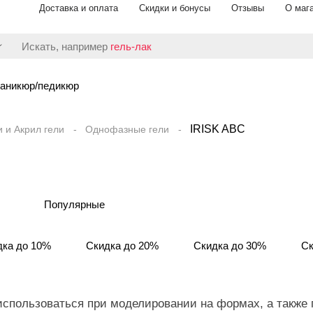
Доставка и оплата
Скидки и бонусы
Отзывы
О маг
Искать, например
гель-лак
аникюр/педикюр
IRISK ABC
и и Акрил гели
Однофазные гели
Популярные
дка до 10%
Скидка до 20%
Скидка до 30%
Ск
использоваться при моделировании на формах, а также 