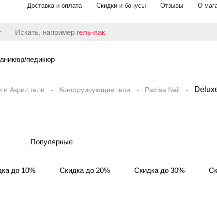
Доставка и оплата
Скидки и бонусы
Отзывы
О маг
Искать, например
гель-лак
аникюр/педикюр
Delux
и и Акрил гели
Конструирующие гели
Patrisa Nail
Популярные
дка до 10%
Скидка до 20%
Скидка до 30%
Ск