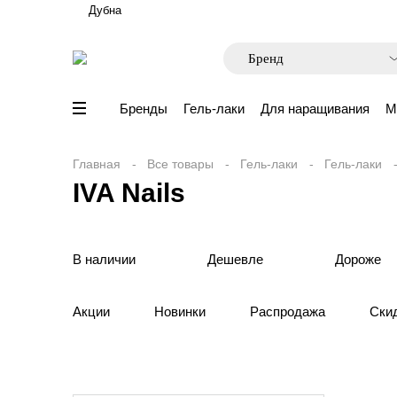
Дубна
Бренды
Гель-лаки
Для наращивания
М
Главная
Все товары
Гель-лаки
Гель-лаки
IVA Nails
В наличии
Дешевле
Дороже
Акции
Новинки
Распродажа
Ски