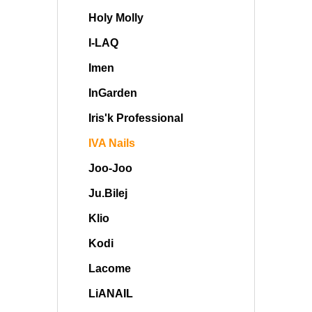
Holy Molly
I-LAQ
Imen
InGarden
Iris'k Professional
IVA Nails
Joo-Joo
Ju.Bilej
Klio
Kodi
Lacome
LiANAIL