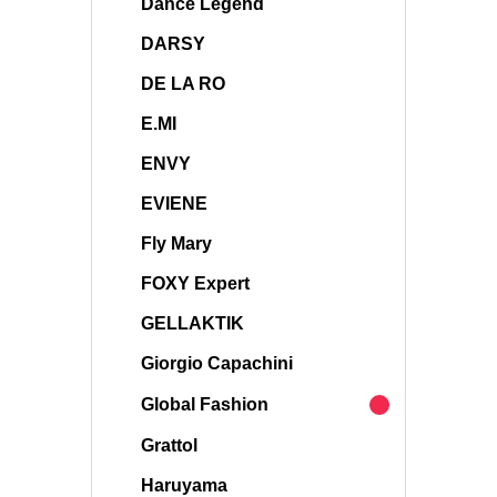
Dance Legend
DARSY
DE LA RO
E.MI
ENVY
EVIENE
Fly Mary
FOXY Expert
GELLAKTIK
Giorgio Capachini
Global Fashion
Grattol
Haruyama