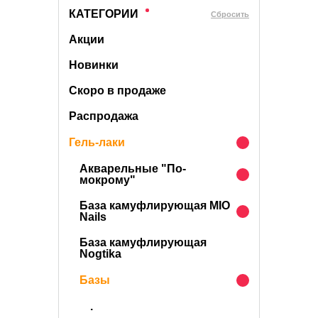
КАТЕГОРИИ
Cбросить
Акции
Новинки
Скоро в продаже
Распродажа
Гель-лаки
Акварельные "По-
мокрому"
База камуфлирующая MIO
Nails
База камуфлирующая
Nogtika
Базы
.