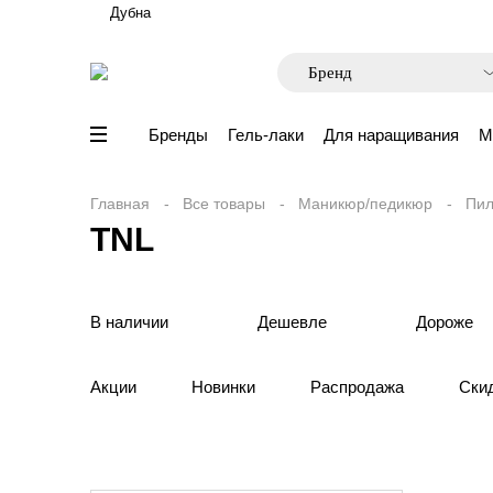
Дубна
Бренды
Гель-лаки
Для наращивания
М
Главная
Все товары
Маникюр/педикюр
Пил
TNL
В наличии
Дешевле
Дороже
Акции
Новинки
Распродажа
Ски