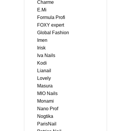
Charme
E.Mi
Formula Profi
FOXY expert
Global Fashion
Imen
Irisk
Iva Nails
Kodi
Lianail
Lovely
Masura
MIO Nails
Monami
Nano Prof
Nogtika
ParisNail