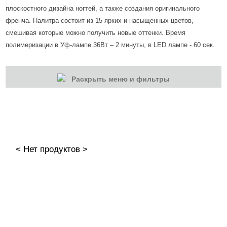
плоскостного дизайна ногтей, а также создания оригинального
френча. Палитра состоит из 15 ярких и насыщенных цветов,
смешивая которые можно получить новые оттенки. Время
полимеризации в Уф-лампе 36Вт – 2 минуты, в LED лампе - 60 сек.
Раскрыть меню и фильтры
КАТЕГОРИИ
Cбросить
Акции
Новинки
< Нет продуктов >
Скоро в продаже
Распродажа
Наборы
Акрилы