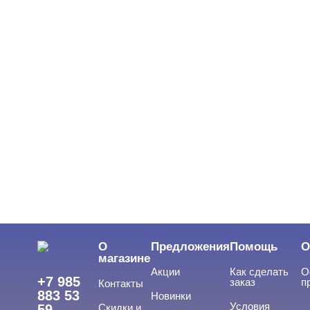
ARTEX
BEAUTIX
BENOVY
Показать все
ЦВЕТ
Свернуть
ЦЕНА
Cвернуть
О
Предложения
Помощь
О
магазине
Акции
Как сделать
О
+7 985
заказ
п
Контакты
883 53
Новинки
Условия
59
Скидки и