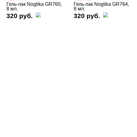
Гель-лак Nogtika GR760,
Гель-лаки NOGTIKA однофазные для
Гель-лак Nogtika GR764,
8 мл.
8 мл.
педикюра
320 руб.
320 руб.
Гель-лаки NOGTIKA серия GP
Гель-лаки NOGTIKA серия GR
Алмазный свет
Барби Barbie
Бриз океана
Весна
Витражные GR
Жемчуг
Зимний сад
Кварц
Классические GR
Красные
Кристальные
Летнее настроение