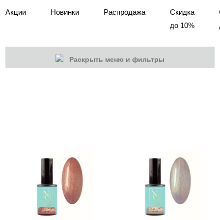
Акции
Новинки
Распродажа
Скидка
до 10%
Раскрыть меню и фильтры
КАТЕГОРИИ
Cбросить
Акции
Новинки
Скоро в продаже
Распродажа
Гель-лаки
Акварельные "По-мокрому"
База камуфлирующая MIO Nails