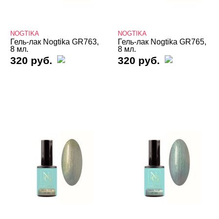
База камуфлирующая Nogtika
Базы
NOGTIKA
NOGTIKA
Базы камуфлирующие
Гель-лак Nogtika GR763,
Гель-лак Nogtika GR765,
8 мл.
8 мл.
320 руб.
320 руб.
Базы Неоновые
Базы с Поталью
Базы Светоотражающие
Базы Цветные
Витражные
Кошачий глаз MIO Nails
Кошачий глаз NOGTIKA
Кошачий глаз Магниты
Светоотражающие Nogtika