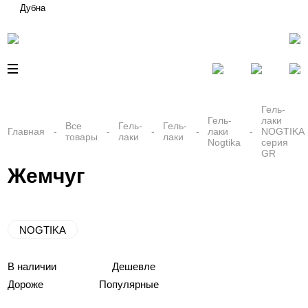
Дубна
Гель-
Гель-
лаки
Все
Гель-
Гель-
Главная
лаки
NOGTIKA
товары
лаки
лаки
Nogtika
серия
GR
Жемчуг
NOGTIKA
В наличии
Дешевле
Дороже
Популярные