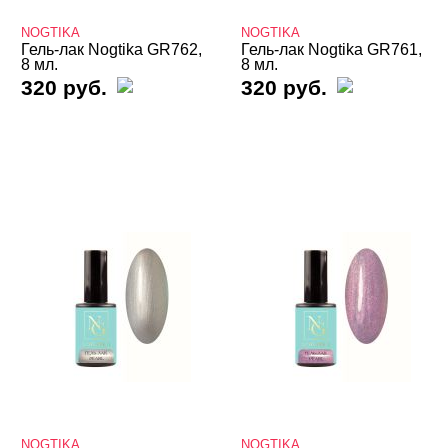
Твердые кремовые гель-лаки
NOGTIKA
NOGTIKA
Термо THERMO
Гель-лак Nogtika GR762,
Гель-лак Nogtika GR761,
8 мл.
8 мл.
320 руб.
320 руб.
ТОП Кошачий глаз
Топы
Хамелеон
Гель-лаки Bloom
Гель-лаки FOXY
Гель-лаки GLOBAL FASHION
Гель-лаки Holy Molly
Гель-лаки MIO Nails
Гель-лаки Nogtika
Гель-лаки NOGTIKA Легкорастворимые ES
NOGTIKA
NOGTIKA