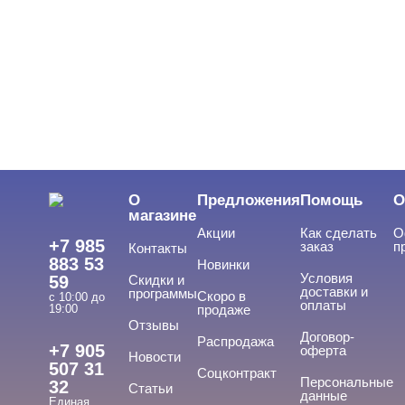
ЦВЕТ
Свернуть
ЦЕНА
Cвернуть
О
Предложения
Помощь
О
магазине
Акции
Как сделать
О
+7 985
заказ
п
Контакты
883 53
Новинки
Условия
59
Скидки и
доставки и
программы
Скоро в
с 10:00 до
оплаты
19:00
продаже
Отзывы
ТИПЫ ГЕЛЕЙ
Договор-
Cвернуть
Распродажа
+7 905
оферта
Новости
507 31
Соцконтракт
Персональные
32
Статьи
данные
Единая