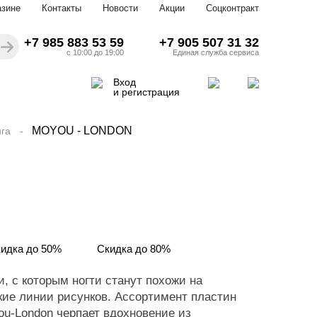
азине
Контакты
Новости
Акции
Соцконтракт
+7 985 883 53 59
+7 905 507 31 32
с 10:00 до 19:00
Единая служба сервиса
Вход
и регистрация
MOYOU - LONDON
га
идка до 50%
Скидка до 80%
, с которым ногти станут похожи на
кие линии рисунков. Ассортимент пластин
u-London черпает вдохновение из