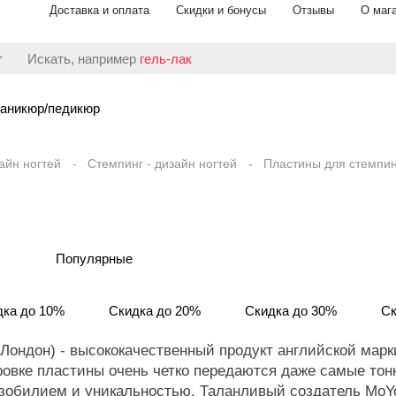
Доставка и оплата
Скидки и бонусы
Отзывы
О маг
Искать, например
гель-лак
аникюр/педикюр
айн ногтей
Стемпинг - дизайн ногтей
Пластины для стемпин
Популярные
дка до 10%
Скидка до 20%
Скидка до 30%
Ск
ондон) - высококачественный продукт английской марки
ровке пластины очень четко передаются даже самые тон
зобилием и уникальностью. Таланливый создатель MoYo