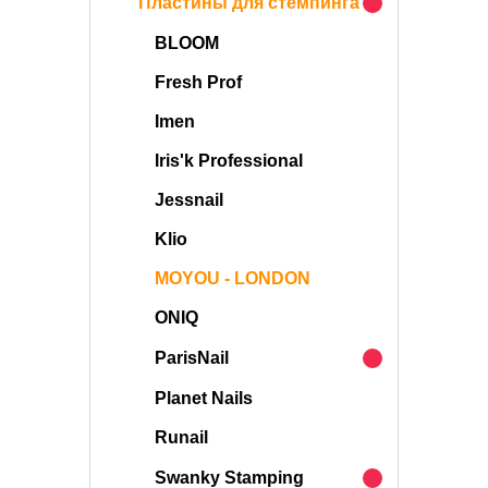
Пластины для стемпинга
BLOOM
Fresh Prof
Imen
Iris'k Professional
Jessnail
Klio
MOYOU - LONDON
ONIQ
ParisNail
Planet Nails
Runail
Swanky Stamping