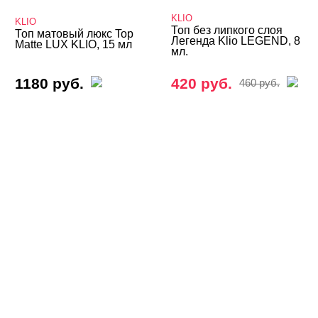
Термо THERMO
KLIO
KLIO
ТОП Кошачий глаз
Топ без липкого слоя
Топ матовый люкс Top
Легенда Klio LEGEND, 8
Matte LUX KLIO, 15 мл
мл.
Топы
ADRICOCO
1180 руб.
420 руб.
460 руб.
AMOKEY
Arnelle
Bagheera Nails
Beautix
CHARME
Cosmolac
COSMOPROFI
DARSY
DE LA RO