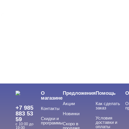
KLIO
ЦВЕТ
Свернуть
ЦЕНА
Cвернуть
О
Предложения
Помощь
О
магазине
Акции
Как сделать
О
+7 985
заказ
п
Контакты
883 53
Новинки
Условия
59
Скидки и
доставки и
программы
Скоро в
с 10:00 до
оплаты
19:00
продаже