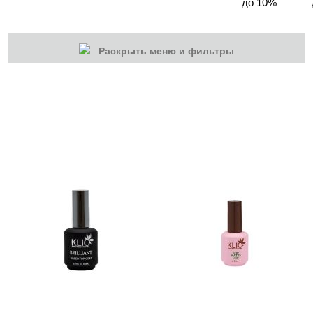
до 10%
Раскрыть меню и фильтры
КАТЕГОРИИ
Cбросить
Акции
Новинки
Скоро в продаже
Распродажа
Гель-лаки
Акварельные "По-мокрому"
База камуфлирующая MIO Nails
База камуфлирующая Nogtika
Базы