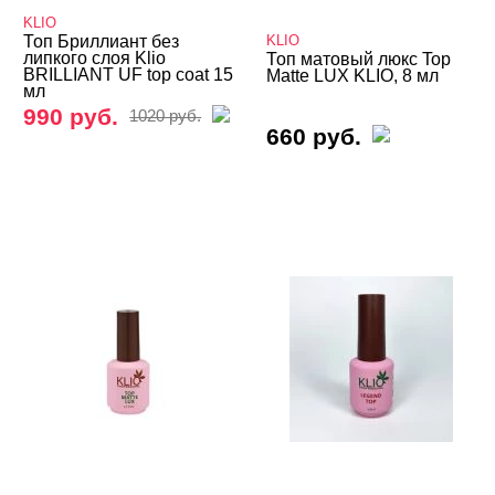
KLIO
Базы камуфлирующие
Топ Бриллиант без
KLIO
липкого слоя Klio
Топ матовый люкс Top
BRILLIANT UF top coat 15
Matte LUX KLIO, 8 мл
Базы Неоновые
мл
990 руб.
1020 руб.
Базы с Поталью
660 руб.
Базы Светоотражающие
Базы Цветные
Витражные
Кошачий глаз MIO Nails
Кошачий глаз NOGTIKA
Кошачий глаз Магниты
Светоотражающие Nogtika
Твердые кремовые гель-лаки