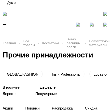
Дубна
Визаж,
Все
Сопутствую
Главная
Косметика
ресницы,
товары
материалы
брови
Прочие принадлежности
GLOBAL FASHION
Iris'k Professional
Lucas co
В наличии
Дешевле
Дороже
Популярные
Акции
Новинки
Распродажа
Скидка