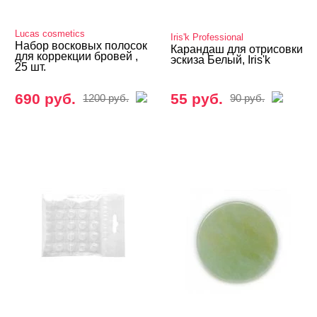
Уходовая косметика
Lucas cosmetics
Шугаринг, фитосмола
Iris'k Professional
Набор восковых полосок
Карандаш для отрисовки
для коррекции бровей ,
эскиза Белый, Iris'k
Депиляция, парафинотерапия
25 шт.
Мезотерапия
690 руб.
55 руб.
1200 руб.
90 руб.
Боди-арт
Визаж, ресницы, брови
Аксессуары визажиста
Дебондеры, обезжириватели и прочее
Для татуажа иглы и манипулы
Краска и Хна
Наборы профессиональные
Пинцеты и др.