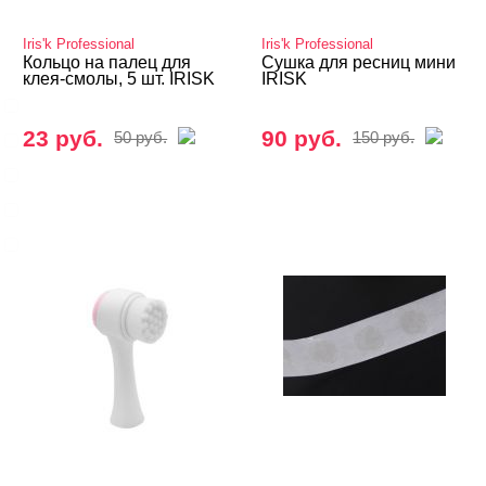
БРЕНДЫ
Cвернуть
Iris'k Professional
Iris'k Professional
Кольцо на палец для
Сушка для ресниц мини
клея-смолы, 5 шт. IRISK
IRISK
GLOBAL FASHION
23 руб.
90 руб.
50 руб.
150 руб.
Iris'k Professional
Lucas cosmetics
Matreshka
TNL
Показать все
ЦЕНА
Cвернуть