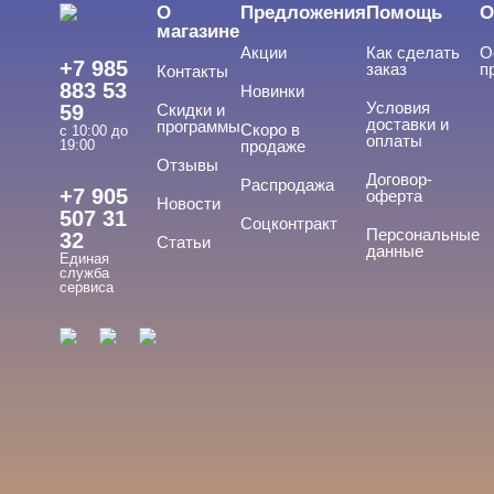
О
Предложения
Помощь
О
магазине
Акции
Как сделать
О
+7 985
заказ
п
Контакты
883 53
Новинки
Условия
59
Скидки и
доставки и
программы
Скоро в
с 10:00 до
оплаты
19:00
продаже
Отзывы
Договор-
Распродажа
+7 905
оферта
Новости
507 31
Соцконтракт
Персональные
32
Статьи
данные
Единая
служба
сервиса