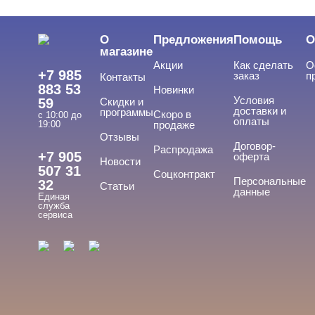
О
Предложения
Помощь
О
магазине
Акции
Как сделать
О
+7 985
заказ
п
Контакты
883 53
Новинки
Условия
59
Скидки и
доставки и
программы
Скоро в
с 10:00 до
оплаты
19:00
продаже
Отзывы
Договор-
Распродажа
+7 905
оферта
Новости
507 31
Соцконтракт
Персональные
32
Статьи
данные
Единая
служба
сервиса