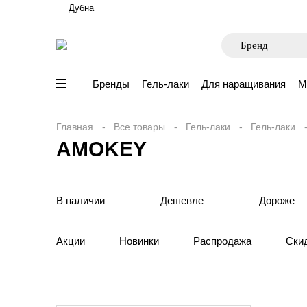
Дубна
Бренды
Гель-лаки
Для наращивания
М
Главная
Все товары
Гель-лаки
Гель-лаки
AMOKEY
В наличии
Дешевле
Дороже
Акции
Новинки
Распродажа
Ски