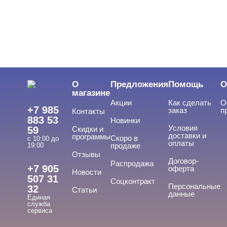
ЦЕНА
Cвернуть
О
Предложения
Помощь
О
магазине
Акции
Как сделать
О
+7 985
заказ
п
Контакты
883 53
Новинки
Условия
59
Скидки и
доставки и
программы
Скоро в
с 10:00 до
оплаты
19:00
продаже
Отзывы
ТИПЫ ГЕЛЕЙ
Договор-
Cвернуть
Распродажа
+7 905
оферта
Новости
507 31
Соцконтракт
Персональные
32
Статьи
данные
Единая
База
служба
сервиса
База для донаращивания