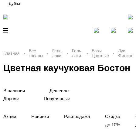
Дубна
Все
Гель-
Гель-
Базы
Луи
Главная
товары
лаки
лаки
Цветные
Филипп
Цветная каучуковая Бостон
В наличии
Дешевле
Дороже
Популярные
Акции
Новинки
Распродажа
Скидка
до 10%