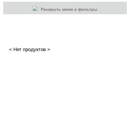
Раскрыть меню и фильтры
КАТЕГОРИИ
Cбросить
Акции
Новинки
< Нет продуктов >
Скоро в продаже
Распродажа
Гель-лаки
Акварельные "По-мокрому"
База камуфлирующая MIO Nails
База камуфлирующая Nogtika
Базы
Базы камуфлирующие