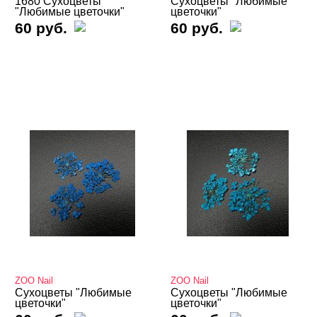
1680 Сухоцветы
Сухоцветы "Любимые
"Любимые цветочки"
цветочки"
Кашемир
60 руб.
60 руб.
Клей (гель) для фольги, страз, слайдеров
Колечки на пальцы ног
Кружево и паутинка
Металлические украшения
Наборы для дизайна
Нити, самоклеющаяся лента
Оформление выкрасок и дизайна
Пигменты/Пигменты-Втирки
Полоски для френча
Поталь, Сусальное золото
ZOO Nail
ZOO Nail
Сухоцветы "Любимые
Сухоцветы "Любимые
Ракушки, шелл-декор
цветочки"
цветочки"