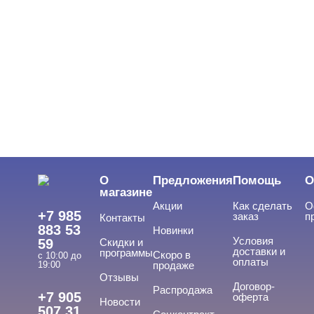
О
Предложения
Помощь
О
магазине
Акции
Как сделать
О
+7 985
заказ
п
Контакты
883 53
Новинки
Условия
59
Скидки и
доставки и
программы
Скоро в
с 10:00 до
оплаты
19:00
продаже
Отзывы
Договор-
Распродажа
+7 905
оферта
Новости
507 31