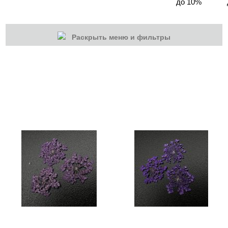
до 10%
Раскрыть меню и фильтры
КАТЕГОРИИ
Cбросить
Акции
Новинки
Скоро в продаже
Распродажа
Дизайн ногтей
Втирка-спрей
Жидкая втирка
Ручки маркер для дизайна
3D дизайн