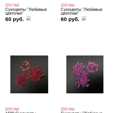
ZOO Nail
ZOO Nail
Valentine's Day
Сухоцветы "Любимые
Сухоцветы "Любимые
цветочки"
цветочки"
Аэрография
60 руб.
60 руб.
Блестки светоотражающие
Блестки/Песок/Мороженое и др
Втирка, хлопья Юки
Декор "Осколки стекла" и "Северное сияние"
Декор "Радужная крошка", мармелад, крумбсы
Декор для роскошного дизайна ногтей
Кабашоны для выкраски
Камифубуки NEW
Камни, пластиковые украшения, цветы
ZOO Nail
ZOO Nail
Карандаш-маркер