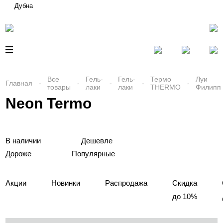
Дубна
Все
Гель-
Гель-
Термо
Луи
Главная
товары
лаки
лаки
THERMO
Филипп
Neon Termo
В наличии
Дешевле
Дороже
Популярные
Акции
Новинки
Распродажа
Скидка
до 10%