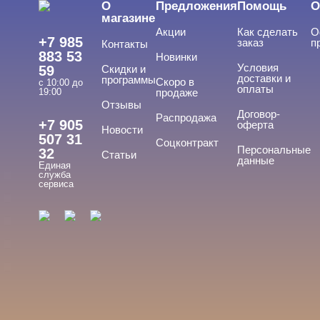
О
Предложения
Помощь
О
магазине
Акции
Как сделать
О
+7 985
заказ
п
Контакты
883 53
Новинки
Условия
59
Скидки и
доставки и
программы
Скоро в
с 10:00 до
оплаты
19:00
продаже
Отзывы
ТИПЫ ГЕЛЕЙ
Договор-
Cвернуть
Распродажа
+7 905
оферта
Новости
507 31
Соцконтракт
Персональные
32
Статьи
данные
Единая
База
служба
сервиса
База для донаращивания
База жесткая
База жидкая
База камуфлирующая
Показать все