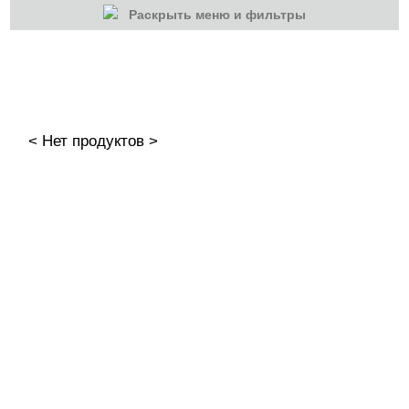
Раскрыть меню и фильтры
КАТЕГОРИИ
Cбросить
Акции
Новинки
< Нет продуктов >
Скоро в продаже
Распродажа
Гель-лаки
Акварельные "По-мокрому"
База камуфлирующая MIO Nails
База камуфлирующая Nogtika
Базы
Базы камуфлирующие