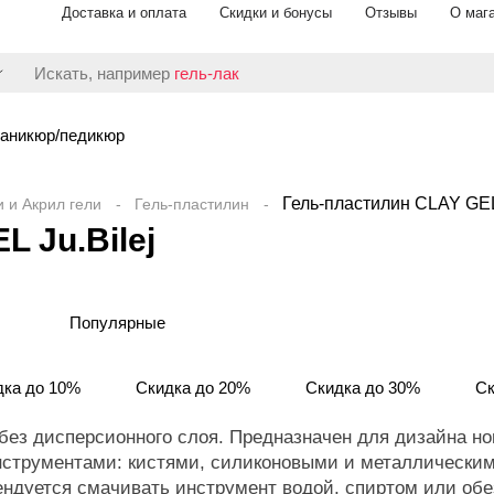
Доставка и оплата
Скидки и бонусы
Отзывы
О маг
Искать, например
гель-лак
аникюр/педикюр
Гель-пластилин CLAY GEL 
и и Акрил гели
Гель-пластилин
 Ju.Bilej
Популярные
дка до 10%
Скидка до 20%
Скидка до 30%
Ск
без дисперсионного слоя. Предназначен для дизайна но
нструментами: кистями, силиконовыми и металлически
ендуется смачивать инструмент водой, спиртом или о