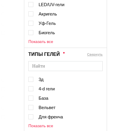
LED/UV-гели
Акригель
Уф-Гель
Биогель
Показать все
ТИПЫ ГЕЛЕЙ
Cвернуть
3д
4-d гели
База
Вельвет
Для френча
Показать все