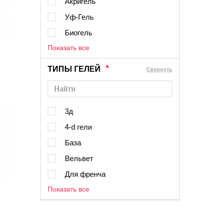
Акригель
Уф-Гель
Биогель
Показать все
ТИПЫ ГЕЛЕЙ
Cвернуть
3д
4-d гели
База
Вельвет
Для френча
Показать все