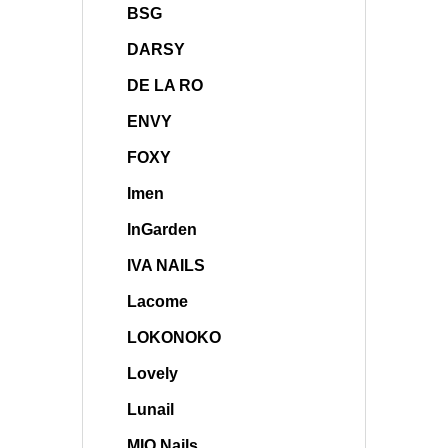
BSG
DARSY
DE LA RO
ENVY
FOXY
Imen
InGarden
IVA NAILS
Lacome
LOKONOKO
Lovely
Lunail
MIO Nails