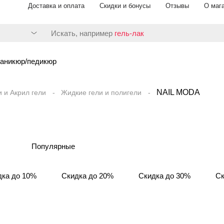
Доставка и оплата
Скидки и бонусы
Отзывы
О маг
Искать, например
гель-лак
аникюр/педикюр
NAIL MODA
и и Акрил гели
Жидкие гели и полигели
Популярные
дка до 10%
Скидка до 20%
Скидка до 30%
Ск