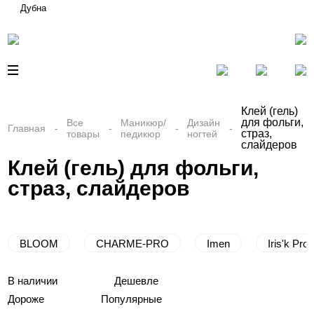
Дубна
Клей (гель)
для фольги,
Все
Маникюр/
Дизайн
Главная
страз,
товары
педикюр
ногтей
слайдеров
Клей (гель) для фольги,
страз, слайдеров
BLOOM
CHARME-PRO
Imen
Iris'k Pro
В наличии
Дешевле
Дороже
Популярные