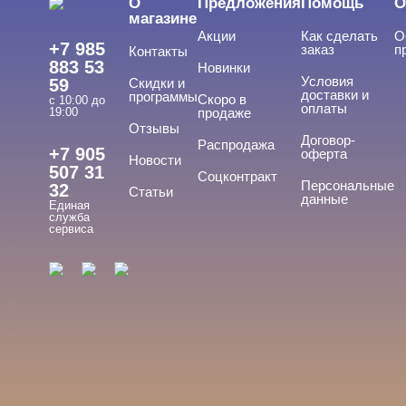
О
Предложения
Помощь
О
Пилки, блоки
магазине
Акции
Как сделать
О
Подология
+7 985
заказ
п
Контакты
883 53
Новинки
Уход
Условия
59
Скидки и
доставки и
программы
Скоро в
с 10:00 до
Фрезы, боры, колпачки
оплаты
19:00
продаже
Отзывы
Договор-
Распродажа
+7 905
оферта
Новости
БРЕНДЫ
507 31
Cвернуть
Соцконтракт
Персональные
32
Статьи
данные
Единая
служба
сервиса
BLOOM
CHARME-PRO
Imen
Iris'k Professional
ЦЕНА
Cвернуть