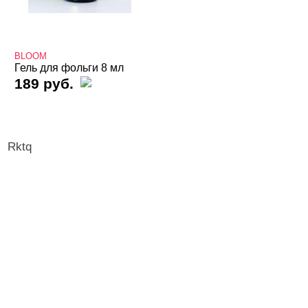
Ручки маркер для дизайна
3D дизайн
BLOOM
Valentine's Day
Гель для фольги 8 мл
189 руб.
Аэрография
Блестки светоотражающие
Блестки/Песок/Мороженое и др
Rktq
Втирка, хлопья Юки
Декор "Осколки стекла" и "Северное сияние"
Декор "Радужная крошка", мармелад, крумбсы
Декор для роскошного дизайна ногтей
Кабашоны для выкраски
Камифубуки NEW