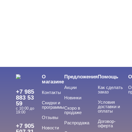
О
Предложения
Помощь
О
магазине
Акции
Как сделать
О
+7 985
заказ
п
Контакты
883 53
Новинки
Условия
59
Скидки и
доставки и
программы
Скоро в
с 10:00 до
оплаты
19:00
продаже
Отзывы
Договор-
Распродажа
+7 905
оферта
Новости
507 31