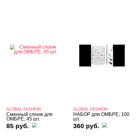
КАТЕГОРИИ
Cбросить
Акции
Новинки
Скоро в продаже
Распродажа
Дизайн ногтей
Инструменты
Кусачки, ножницы, инструменты
Апельсиновые палочки, брусочки, пушеры
Наборы для маникюра и педикюра
GLOBAL FASHION
GLOBAL FASHION
Лаки для ногтей
Сменный спонж для
НАБОР для ОМБРЕ, 100
ОМБРЕ, 45 шт.
шт.
85 руб.
360 руб.
Пилки, блоки