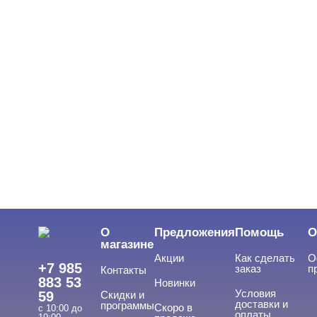
Подология
Уход
Фрезы, боры, колпачки
БРЕНДЫ
Cвернуть
GLOBAL FASHION
ЦЕНА
Cвернуть
О
Предложения
Помощь
О
магазине
Акции
Как сделать
О
+7 985
заказ
п
Контакты
883 53
Новинки
Условия
59
Скидки и
доставки и
программы
Скоро в
с 10:00 до
оплаты