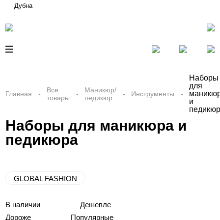
Дубна
Наборы
для
Все
Маникюр/
маникю
Главная
Инструменты
товары
педикюр
и
педикю
Наборы для маникюра и
педикюра
GLOBAL FASHION
В наличии
Дешевле
Дороже
Популярные