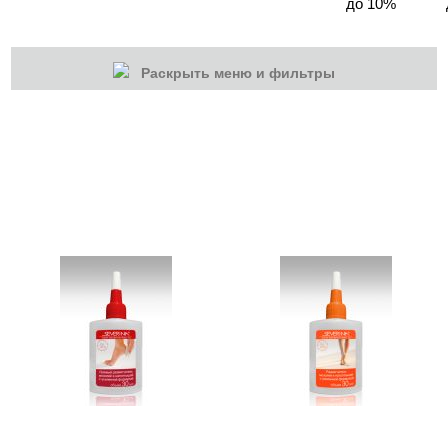
до 10%
Раскрыть меню и фильтры
КАТЕГОРИИ
Cбросить
Акции
Новинки
Скоро в продаже
Распродажа
Дизайн ногтей
Инструменты
Лаки для ногтей
Пилки, блоки