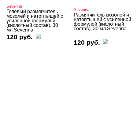
Подология
Severina
Severina
Гелевый размягчитель
Уход
Размягчитель мозолей и
мозолей и натоптышей с
натоптышей с усиленной
усиленной формулой
Наборы для лечения ногтей
формулой (кислотный
(кислотный состав), 30
состав), 30 мл Severina
мл Severina
Средства для кутикулы
120 руб.
120 руб.
Восстановление и уход
Кератолитики
Ремувер для кутикулы SWANKY STAMPING
Фрезы, боры, колпачки
БРЕНДЫ
Cвернуть
Iris'k Professional
NOGTIKA