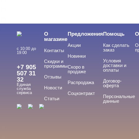
Planet Nails
Runail
Severina
О
Предложения
Помощь
О
магазине
Акции
Как сделать
О
ЦЕНА
Cвернуть
с 10:00 до
заказ
п
Контакты
19:00
Новинки
Условия
Скидки и
доставки и
программы
+7 905
Скоро в
оплаты
продаже
507 31
Отзывы
32
Договор-
Распродажа
Единая
оферта
Новости
служба
сервиса
Соцконтракт
Персональные
Статьи
ПРИМЕНЕНИЕ
данные
Cвернуть
Для ногтей
Для рук