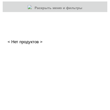
Раскрыть меню и фильтры
КАТЕГОРИИ
Cбросить
Акции
Новинки
< Нет продуктов >
Скоро в продаже
Распродажа
Подарки и сертификаты
Дезинфекция
Жидкости
Расходные материалы
Аксессуары
Защитные очки и экраны