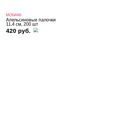
Irisk
MONAMI
Metzger
Апельсиновые палочки
Monami
11,4 см, 200 шт
420 руб.
Runail
TNL
Yoko
Наборы для маникюра и педикюра
Лаки для ногтей
Пилки, блоки
Подология
Уход
Фрезы, боры, колпачки