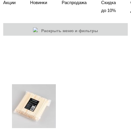
Акции
Новинки
Распродажа
Скидка
до 10%
Раскрыть меню и фильтры
КАТЕГОРИИ
Cбросить
Акции
Новинки
Скоро в продаже
Распродажа
Дизайн ногтей
Инструменты
Кусачки, ножницы, инструменты
Апельсиновые палочки, брусочки, пушеры