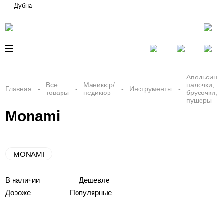
Дубна
Апельси
Все
Маникюр/
палочки,
Главная
Инструменты
товары
педикюр
брусочки
пушеры
Monami
MONAMI
В наличии
Дешевле
Дороже
Популярные