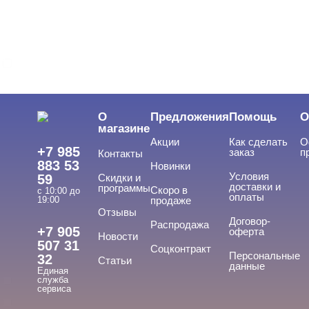
БРЕНДЫ
Cвернуть
MONAMI
ЦЕНА
Cвернуть
О
Предложения
Помощь
О
магазине
Акции
Как сделать
О
+7 985
заказ
п
Контакты
883 53
Новинки
Условия
59
Скидки и
доставки и
программы
Скоро в
с 10:00 до
оплаты
19:00
продаже
Отзывы
ПРИМЕНЕНИЕ
Договор-
Cвернуть
Распродажа
+7 905
оферта
Новости
507 31
Соцконтракт
Персональные
32
Статьи
данные
Единая
Для маникюра
служба
сервиса
Для педикюра