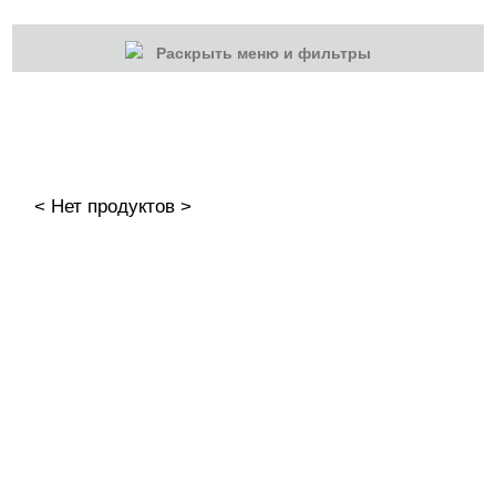
Раскрыть меню и фильтры
КАТЕГОРИИ
Cбросить
Акции
Новинки
< Нет продуктов >
Скоро в продаже
Распродажа
Наборы
Акрилы
Гель-краски
Гели и Акрил гели
База