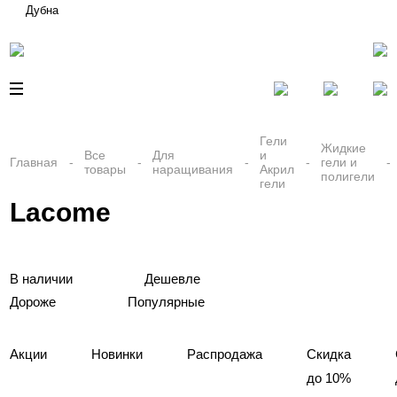
Дубна
Гели
Жидкие
Все
Для
и
Главная
гели и
товары
наращивания
Акрил
полигели
гели
Lacome
В наличии
Дешевле
Дороже
Популярные
Акции
Новинки
Распродажа
Скидка
до 10%