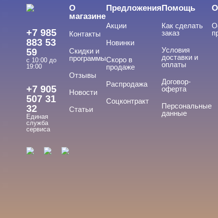
О
Предложения
Помощь
О
Акригель
магазине
Акции
Как сделать
О
Уф-Гель
+7 985
заказ
п
Контакты
883 53
Новинки
Биогель
Условия
59
Скидки и
доставки и
программы
Скоро в
Показать все
с 10:00 до
оплаты
19:00
продаже
Отзывы
ТИПЫ ГЕЛЕЙ
Договор-
Cвернуть
Распродажа
+7 905
оферта
Новости
507 31
Соцконтракт
Персональные
32
Статьи
данные
Единая
3д
служба
сервиса
4-d гели
База
Вельвет
Для френча
Показать все