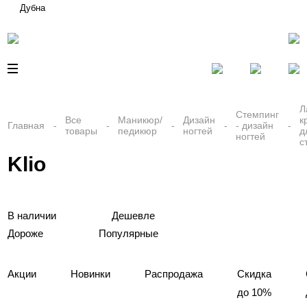
Дубна
Л
Стемпинг
Все
Маникюр/
Дизайн
к
Главная
- дизайн
товары
педикюр
ногтей
д
ногтей
с
Klio
В наличии
Дешевле
Дороже
Популярные
Акции
Новинки
Распродажа
Скидка
до 10%