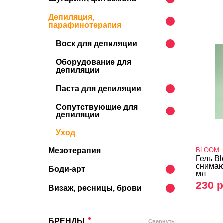
Депиляция,
парафинотерапия
Воск для депиляции
Оборудование для
депиляции
Паста для депиляции
Сопутствующие для
депиляции
Уход
Мезотерапия
BLOOM
Гель B
снимаю
Боди-арт
мл
230 р
Визаж, ресницы, брови
БРЕНДЫ
Cвернуть