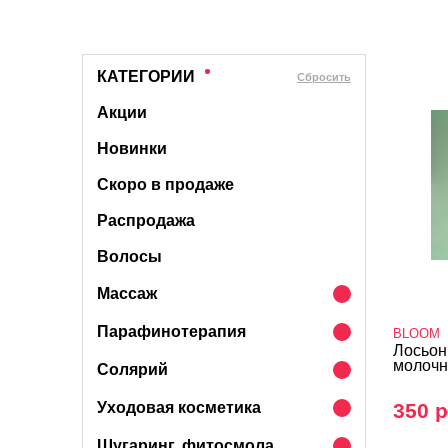
КАТЕГОРИИ
Cбросить
Акции
Новинки
Скоро в продаже
Распродажа
Волосы
Массаж
Парафинотерапия
BLOOM
Лосьон
молочн
Солярий
Уходовая косметика
350 р
Шугаринг, фитосмола