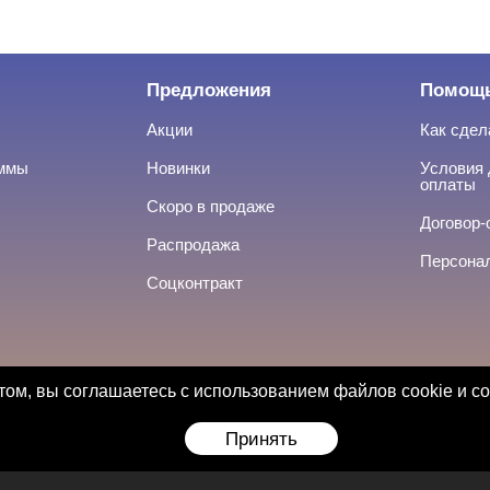
Предложения
Помощ
Акции
Как сдел
аммы
Новинки
Условия 
оплаты
Скоро в продаже
Договор-
Распродажа
Персона
Соцконтракт
ом, вы соглашаетесь с использованием файлов cookie и с
Принять