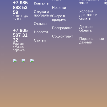
+7 985
заказ
п
Контакты
883 53
Новинки
Условия
59
Скидки и
доставки и
программы
Скоро в
с 10:00 до
оплаты
19:00
продаже
Отзывы
ТИПЫ ГЕЛЕЙ
Договор-
Cвернуть
Распродажа
+7 905
оферта
Новости
507 31
Соцконтракт
Персональные
32
Статьи
данные
Единая
Вельвет
служба
сервиса
Для френча
Матовый
С хлопьями
Топ
Показать все