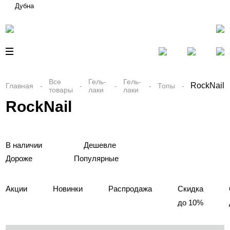
Дубна
Все
Гель-
Гель-
RockNail
Главная
Топы
товары
лаки
лаки
RockNail
В наличии
Дешевле
Дороже
Популярные
Акции
Новинки
Распродажа
Скидка
до 10%