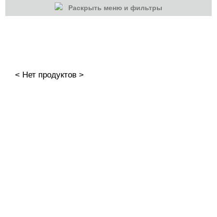
Раскрыть меню и фильтры
КАТЕГОРИИ
Cбросить
Акции
Новинки
< Нет продуктов >
Скоро в продаже
Распродажа
Гель-лаки
Акварельные "По-мокрому"
База камуфлирующая MIO Nails
База камуфлирующая Nogtika
Базы
Базы камуфлирующие