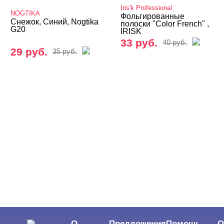
Iris'k Professional
NOGTIKA
Фольгированные
Снежок, Синий, Nogtika
полоски "Color French" ,
G20
IRISK
33 руб.
40 руб.
29 руб.
35 руб.
О
Предложения
Помощь
О