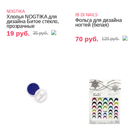
Дизайн
NOGTIKA
IB.DI NAILS
Экс декор для ногтей
Хлопья NOGTIKA для
Фольга для дизайна
дизайна Битое стекло,
ногтей (белая)
прозрачные
Учебные пособия, журналы
19 руб.
35 руб.
70 руб.
120 руб.
БРЕНДЫ
Cвернуть
IB.DI NAILS
Iris'k Professional
NOGTIKA
Patrisa Nail
Runail
Показать все
ЦЕНА
Cвернуть