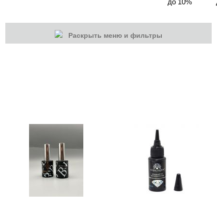
до 10%
Раскрыть меню и фильтры
КАТЕГОРИИ
Cбросить
Акции
Новинки
Скоро в продаже
Распродажа
Гель-лаки
Акварельные "По-мокрому"
База камуфлирующая MIO Nails
База камуфлирующая Nogtika
Базы