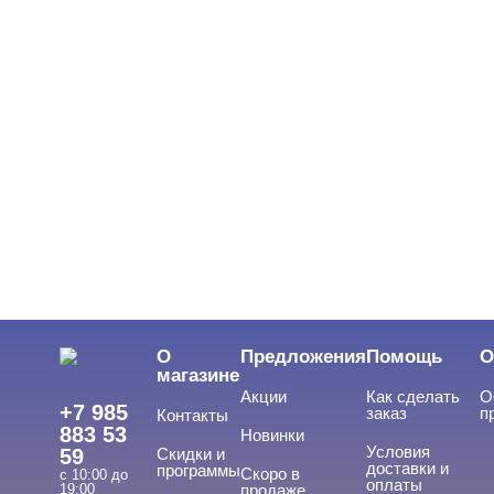
GLOBAL FASHION
ЦВЕТ
Свернуть
ЦЕНА
Cвернуть
О
Предложения
Помощь
О
магазине
Акции
Как сделать
О
+7 985
заказ
п
Контакты
883 53
Новинки
Условия
59
Скидки и
доставки и
программы
Скоро в
с 10:00 до
оплаты
19:00
продаже