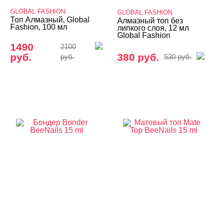
Термо THERMO
GLOBAL FASHION
GLOBAL FASHION
ТОП Кошачий глаз
Топ Алмазный, Global
Алмазный топ без
Fashion, 100 мл
липкого слоя, 12 мл
Global Fashion
Топы
1490
2100
ADRICOCO
руб.
380 руб.
руб.
530 руб.
AMOKEY
Arnelle
Bagheera Nails
Beautix
CHARME
Cosmolac
COSMOPROFI
DARSY
DE LA RO