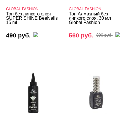
GLOBAL FASHION
GLOBAL FASHION
Базы камуфлирующие
Топ без липкого слоя
Топ Алмазный без
SUPER SHINE BeeNails
липкого слоя, 30 мл
Базы Неоновые
15 ml
Global Fashion
Базы с Поталью
490 руб.
560 руб.
890 руб.
Базы Светоотражающие
Базы Цветные
Витражные
Кошачий глаз MIO Nails
Кошачий глаз NOGTIKA
Кошачий глаз Магниты
Светоотражающие Nogtika
Твердые кремовые гель-лаки