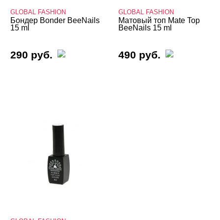
E.MI
GLOBAL FASHION
GLOBAL FASHION
Бондер Bonder BeeNails
Матовый топ Mate Top
15 ml
BeeNails 15 ml
EVIENE
Fly Mary
290 руб.
490 руб.
Formula Profi
FOXY
Global Fashion
Grattol
Holy Molly
I-LAQ
Imen
InGarden
Iris'k Professional