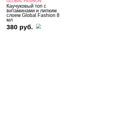
GLOBAL FASHION
IVA Nails
Каучуковый топ с
витаминами и липким
слоем Global Fashion 8
Joo-Joo
мл
380 руб.
Ju.Bilej
Klio
Kodi
Lacome
LiANAIL
LOKONOKO
Lovely
Lunail
LunaLine
Madelon
MASURA