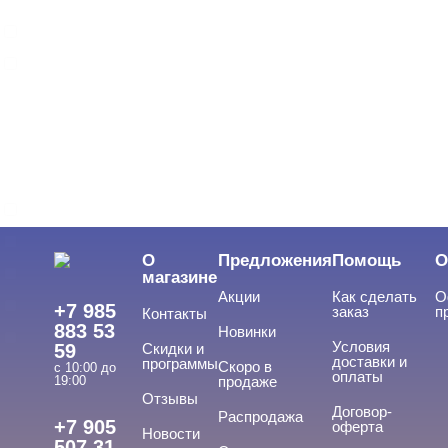
Однофазная
Трехфазная
ВИДЫ ГЕЛЕЙ
Cвернуть
LED-гели
LED/UV-гели
О
Предложения
Помощь
О
Акригель
магазине
Акции
Как сделать
О
Уф-Гель
+7 985
заказ
п
Контакты
883 53
Новинки
Биогель
Условия
59
Скидки и
доставки и
программы
Скоро в
Показать все
с 10:00 до
оплаты
19:00
продаже
Отзывы
ТИПЫ ГЕЛЕЙ
Договор-
Cвернуть
Распродажа
+7 905
оферта
Новости
507 31