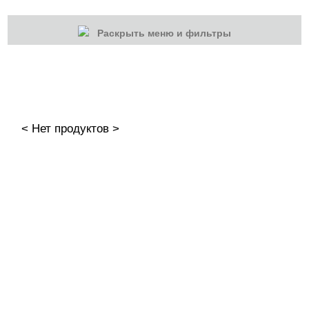
Раскрыть меню и фильтры
КАТЕГОРИИ
Cбросить
Акции
Новинки
< Нет продуктов >
Скоро в продаже
Распродажа
Наборы
Акрилы
Гель-краски
Гели и Акрил гели
База