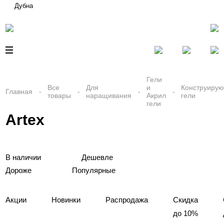
Дубна
Гели
Все
Для
и
Конструиру
Главная
товары
наращивания
Акрил
гели
гели
Artex
В наличии
Дешевле
Дороже
Популярные
Акции
Новинки
Распродажа
Скидка
до 10%