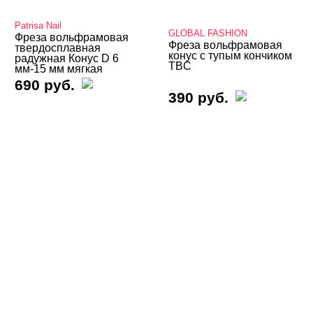
Подология
Patrisa Nail
GLOBAL FASHION
Фреза вольфрамовая
Уход
Фреза вольфрамовая
твердосплавная
конус с тупым кончиком
радужная Конус D 6
Фрезы, боры, колпачки
TBC
мм-15 мм мягкая
690 руб.
Вольфрамовые
390 руб.
Корундовые
Алмазные
Керамические
Твердосплавные
Колпачки и основы
Полировщики
Щеточки
Наборы фрез, подставки