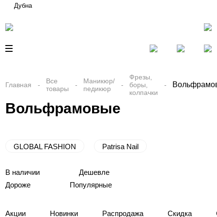
Дубна
Фрезы,
Все
Маникюр/
Вольфрамо
Главная
боры,
товары
педикюр
колпачки
Вольфрамовые
GLOBAL FASHION
Patrisa Nail
В наличии
Дешевле
Дороже
Популярные
Акции
Новинки
Распродажа
Скидка