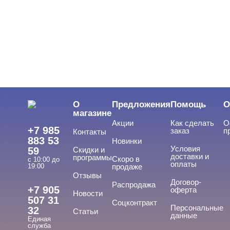
Показать все
ФОРМА
Cвернуть
Иголка
Колесовидная
О
Предложения
Помощь
О
Конусная
магазине
Акции
Как сделать
О
Оливка
+7 985
заказ
п
Контакты
883 53
Новинки
Пламевидная
Условия
59
Скидки и
доставки и
программы
Скоро в
Показать все
с 10:00 до
оплаты
19:00
продаже
Отзывы
ПРОИЗВОДИТЕЛЬ
Договор-
Cвернуть
Распродажа
+7 905
оферта
Новости
507 31
Соцконтракт
Персональные
32
Статьи
данные
Единая
Германия
служба