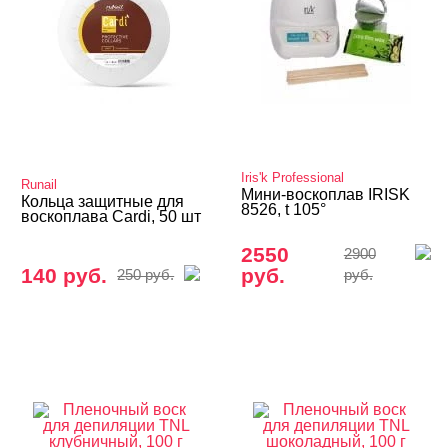
Боди-арт
Визаж, ресницы, брови
Iris'k Professional
Runail
Мини-воскоплав IRISK
Кольца защитные для
8526, t 105°
воскоплава Cardi, 50 шт
2550
2900
140 руб.
руб.
250 руб.
руб.