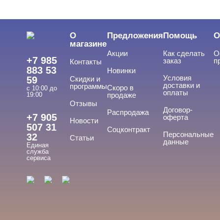
О
Предложения
Помощь
О
магазине
Акции
Как сделать
О
+7 985
заказ
п
Контакты
883 53
Новинки
Условия
59
Скидки и
доставки и
программы
Скоро в
с 10:00 до
оплаты
19:00
продаже
Отзывы
Договор-
Распродажа
+7 905
оферта
Новости
507 31
Соцконтракт
Персональные
32
Статьи
данные
Единая
служба
сервиса