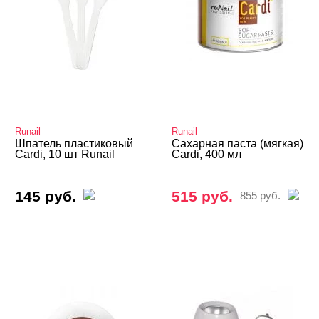
Массаж
Парафинотерапия
Солярий
Уходовая косметика
Шугаринг, фитосмола
Runail
Runail
Шпатель пластиковый
Сахарная паста (мягкая)
Cardi, 10 шт Runail
Cardi, 400 мл
Депиляция, парафинотерапия
Воск для депиляции
145 руб.
515 руб.
855 руб.
Оборудование для депиляции
Паста для депиляции
Сопутствующие для депиляции
Уход
Мезотерапия